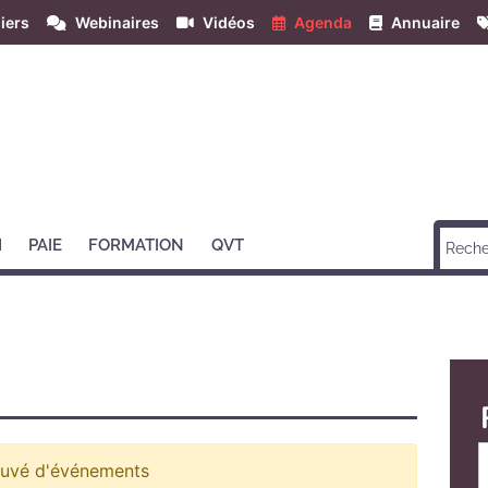
iers
Webinaires
Vidéos
Agenda
Annuaire
H
PAIE
FORMATION
QVT
ouvé d'événements