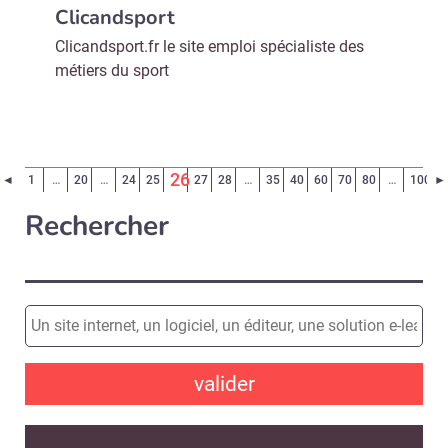
Clicandsport
Clicandsport.fr le site emploi spécialiste des
métiers du sport
26
Page précédente
◄
1
…
20
…
24
25
27
28
…
35
40
60
70
80
…
100
►
(Page courante)
Rechercher
valider