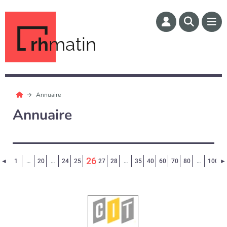
rh
matin
Annuaire
Annuaire
26
Page précédente
◄
1
…
20
…
24
25
27
28
…
35
40
60
70
80
…
100
►
(Page courante)