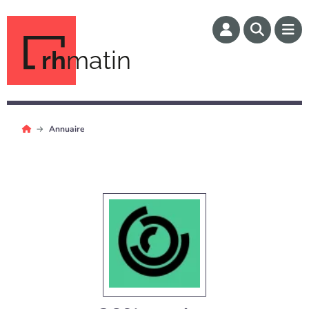
rh
matin
Annuaire