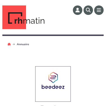
rh
matin
Annuaire