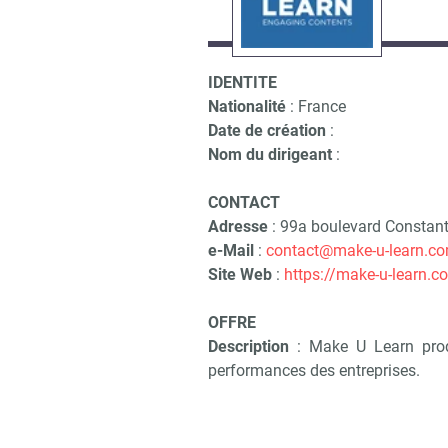
IDENTITE
Nationalité
: France
Date de création
:
Nom du dirigeant
:
CONTACT
Adresse
: 99a boulevard Constan
e-Mail
:
contact@make-u-learn.c
Site Web
:
https://make-u-learn.c
OFFRE
Description
: Make U Learn prod
performances des entreprises.