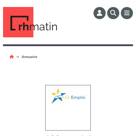
rh
matin
Annuaire