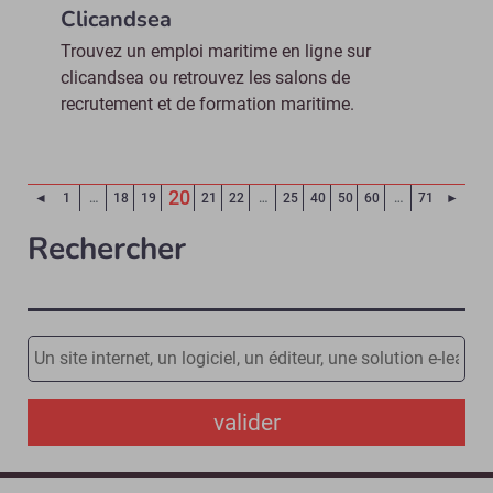
Clicandsea
Trouvez un emploi maritime en ligne sur
clicandsea ou retrouvez les salons de
recrutement et de formation maritime.
20
Page précédente
Page 
◄
1
…
18
19
21
22
…
25
40
50
60
…
71
►
(Page courante)
Rechercher
valider