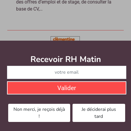
des offres d’emploi et de stage, de consulter la
base de CV,…
Recevoir RH Matin
Abonnez-vou
Clementine
Depuis 2000, Clémentine s’est spécialisée dans
Valider
la recherche et l’évaluation de profils évoluant
dans les métiers du web, de l’informatique,
Non merci, je reçois déjà
Je déciderai plus
!
tard
CleverConnect