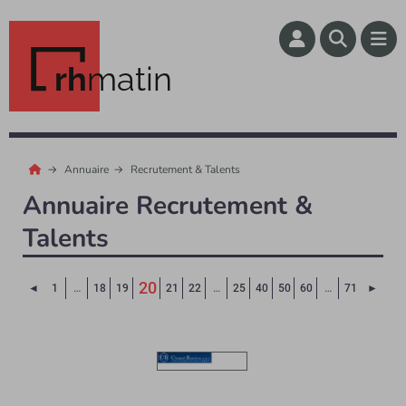
rh
matin
Annuaire
Recrutement & Talents
Annuaire Recrutement &
Talents
20
Page précédente
Page 
◄
1
…
18
19
21
22
…
25
40
50
60
…
71
►
(Page courante)