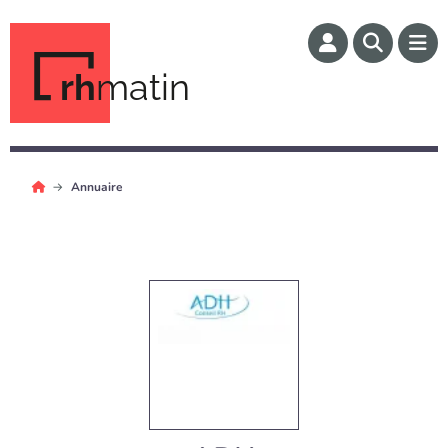
rh
matin
Annuaire