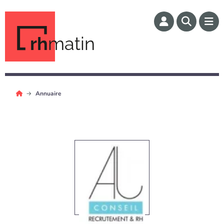
rh
matin
Annuaire