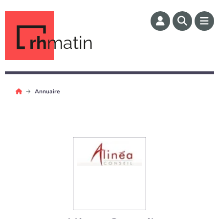
rh
matin
Annuaire