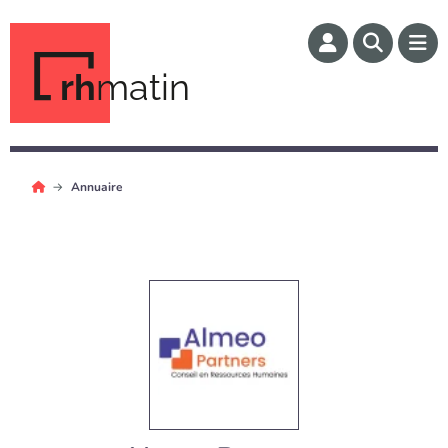
rh
matin
Annuaire