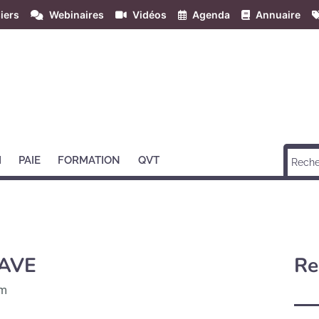
iers
Webinaires
Vidéos
Agenda
Annuaire
H
PAIE
FORMATION
QVT
AVE
Re
im