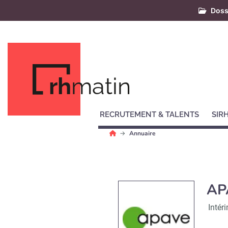
Doss
rh
matin
RECRUTEMENT & TALENTS
SIR
Annuaire
AP
Intér