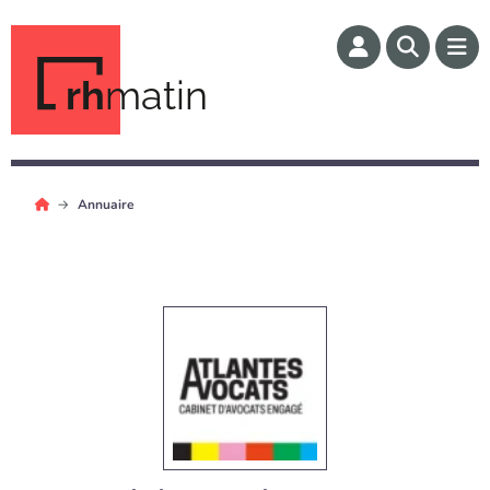
rh
matin
Annuaire