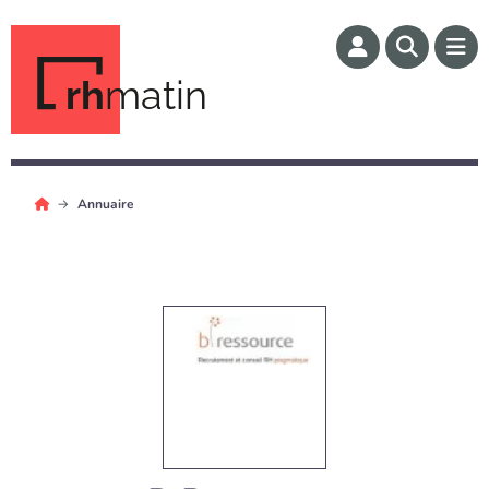
rh
matin
Annuaire