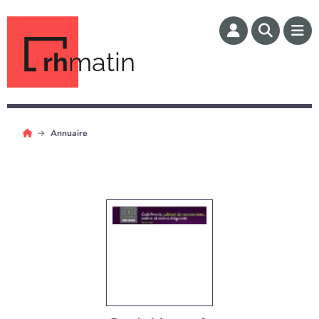
rh
matin
Annuaire