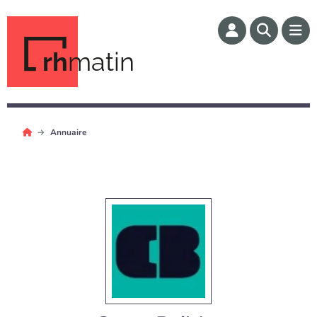
rh
matin
Annuaire