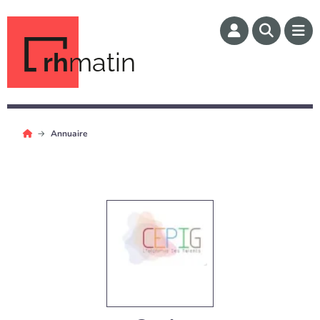
rh
matin
Annuaire