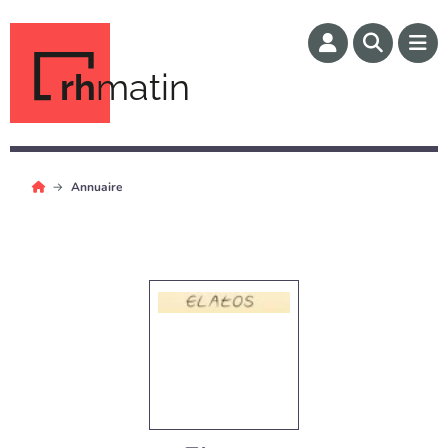
rh
matin
Annuaire