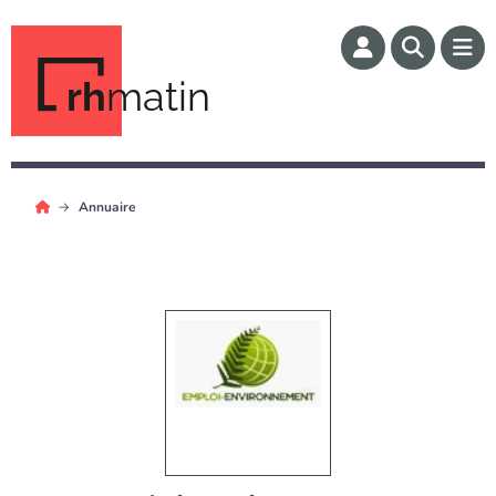
rh
matin
Annuaire