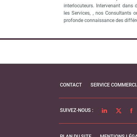
interlocuteurs. Intervenant dans de
les Services, , nos Consultants 
profonde connaissance des différe
CONTACT
SERVICE COMMERCI
LINKEDIN
TWITTER
FA
SUIVEZ-NOUS :
PLAN DU SITE
MENTIONS LÉG