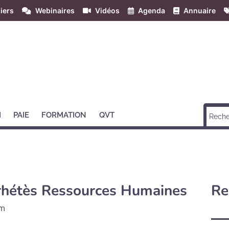
iers
Webinaires
Vidéos
Agenda
Annuaire
H
PAIE
FORMATION
QVT
rhétès Ressources Humaines
Re
im