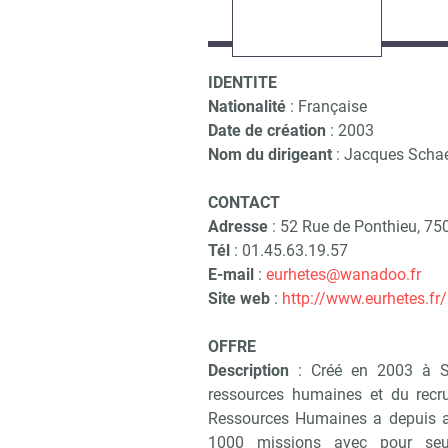
IDENTITE
Nationalité
: Française
Date de création
: 2003
Nom du dirigeant
: Jacques Schae
CONTACT
Adresse
: 52 Rue de Ponthieu, 75
Tél
: 01.45.63.19.57
E-mail
:
eurhetes@wanadoo.fr
Site web
:
http://www.eurhetes.fr/
OFFRE
Description
: Créé en 2003 à St
ressources humaines et du recr
Ressources Humaines a depuis ac
1000 missions avec pour seul