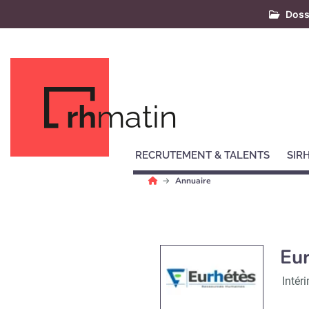
Doss
rh
matin
RECRUTEMENT & TALENTS
SIR
Annuaire
Eu
Intér