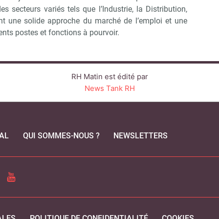
s secteurs variés tels que l’Industrie, la Distribution,
ont une solide approche du marché de l’emploi et une
nts postes et fonctions à pourvoir.
RH Matin est édité par
News Tank RH
AL
QUI SOMMES-NOUS ?
NEWSLETTERS
CEBOOK
YOUTUBE
ALES
POLITIQUE DE CONFIDENTIALITÉ
COOKIES