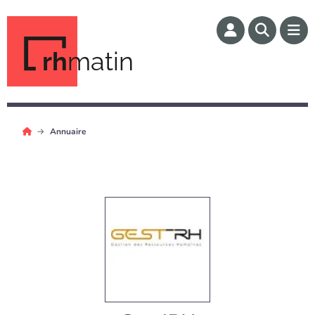
rh
matin
Annuaire