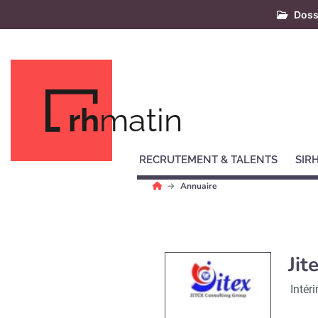
Doss
rh
matin
RECRUTEMENT & TALENTS
SIR
Annuaire
Jit
Intér