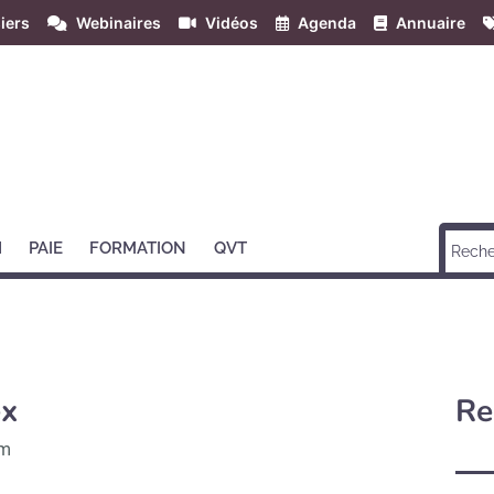
iers
Webinaires
Vidéos
Agenda
Annuaire
H
PAIE
FORMATION
QVT
ex
Re
im