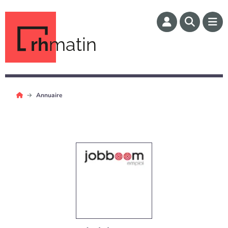
rh
matin
Annuaire