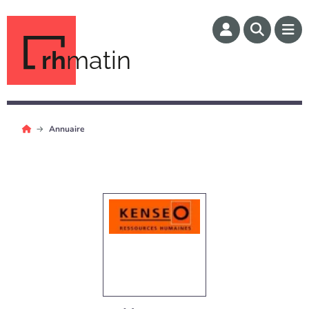
rh
matin
Annuaire