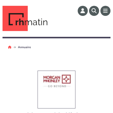
rh
matin
Annuaire