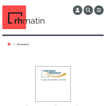
rh
matin
Annuaire