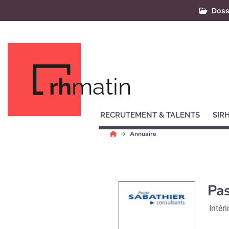
Doss
rh
matin
RECRUTEMENT & TALENTS
SIR
Annuaire
Pas
Intér