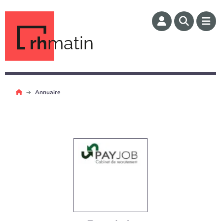
rh
matin
Annuaire