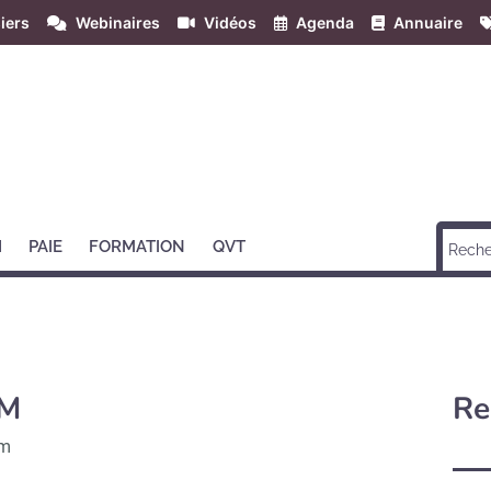
iers
Webinaires
Vidéos
Agenda
Annuaire
H
PAIE
FORMATION
QVT
M
Re
im