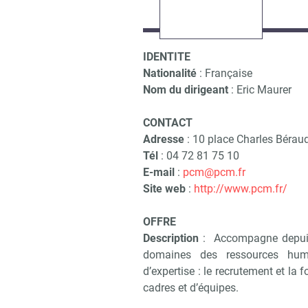
IDENTITE
Nationalité
: Française
Nom du dirigeant
: Eric Maurer
CONTACT
Adresse
: 10 place Charles Bérau
Tél
: 04 72 81 75 10
E-mail
:
pcm@pcm.fr
Site web
:
http://www.pcm.fr/
OFFRE
Description
: Accompagne depuis 
domaines des ressources hum
d’expertise : le recrutement et la
cadres et d’équipes.