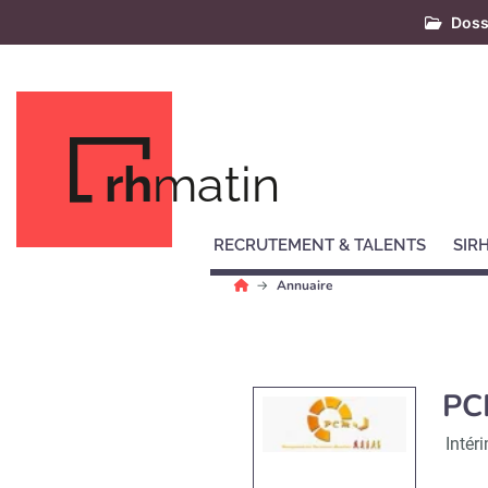
Doss
rh
matin
RECRUTEMENT & TALENTS
SIR
Annuaire
PC
Intér