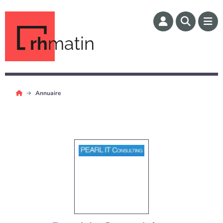
rh
matin
Annuaire