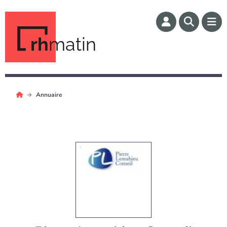
rh
matin
Annuaire