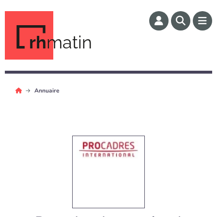
rh
matin
Annuaire