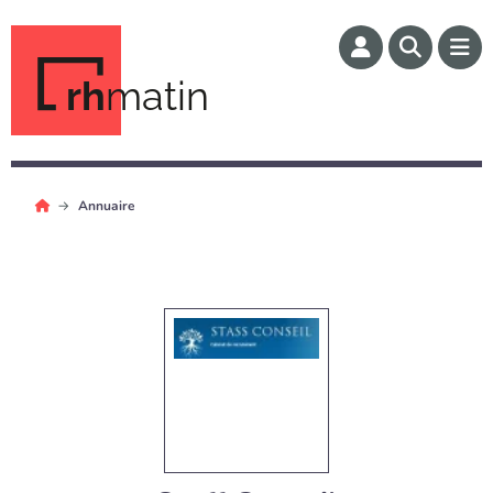
rh
matin
Annuaire