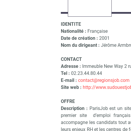
IDENTITE
Nationalité :
Française
Date de création :
2001
Nom du dirigeant :
Jérôme Armbr
CONTACT
Adresse :
Immeuble New Way 2 ru
Tel :
02.23.44.80.44
E-mail :
contact@regionsjob.com
Site web :
http://www.sudouestj
OFFRE
Description :
ParisJob est un sit
premier site d’emploi français
accompagne les candidats tout au 
leurs enjeux RH et les centres de f