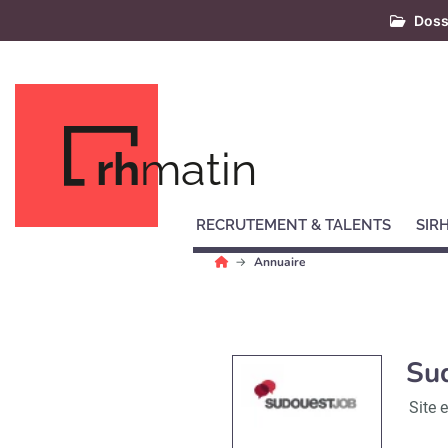
Doss
rh
matin
RECRUTEMENT & TALENTS
SIR
Annuaire
Su
Site 