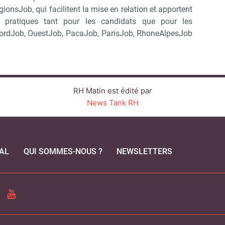
onsJob, qui facilitent la mise en relation et apportent
ls pratiques tant pour les candidats que pour les
 NordJob, OuestJob, PacaJob, ParisJob, RhoneAlpesJob
RH Matin est édité par
News Tank RH
AL
QUI SOMMES-NOUS ?
NEWSLETTERS
CEBOOK
YOUTUBE