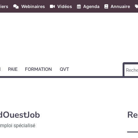
iers
Webinaires
Vidéos
Agenda
Annuaire
H
PAIE
FORMATION
QVT
dOuestJob
Re
emploi spécialisé