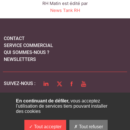
RH Matin est édité par
News Tank RH
CONTACT
SERVICE COMMERCIAL
QUI SOMMES-NOUS ?
NEWSLETTERS
LINKEDIN
TWITTER
FACEBOOK
YOUTUBE
SUIVEZ-NOUS :
En continuant de défiler,
vous acceptez
l'utilisation de services tiers pouvant installer
PLAN DU SITE
des cookies
MENTIONS LÉGALES
POLITIQUE DE CONFIDENTIALITÉ
Tout accepter
Tout refuser
COOKIES