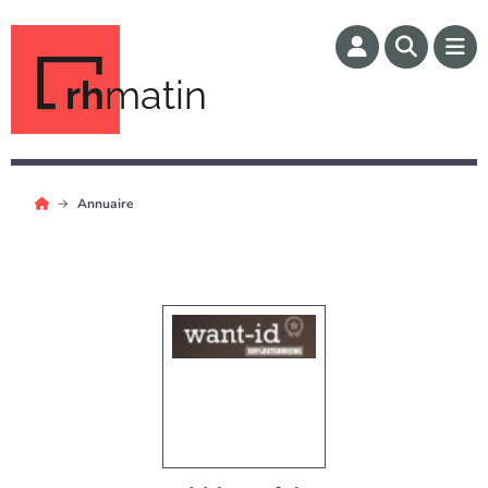
rh
matin
Annuaire