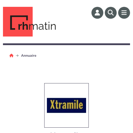
rh
matin
Annuaire