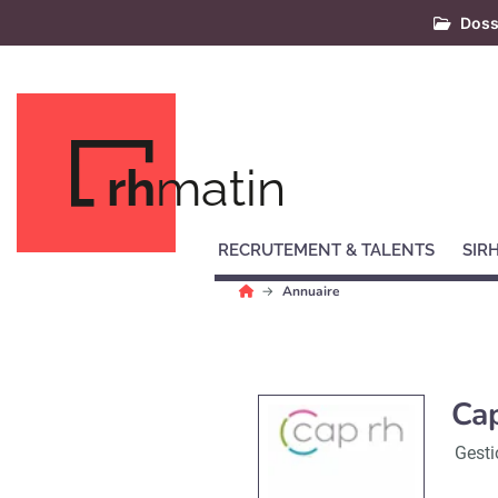
Doss
rh
matin
RECRUTEMENT & TALENTS
SIR
Annuaire
Ca
Gesti