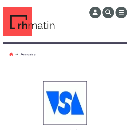
rh
matin
Annuaire