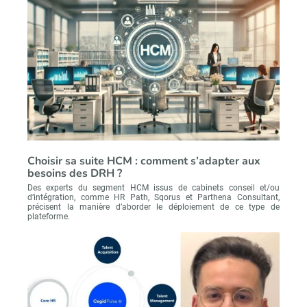
Recevoir RH Matin
Abonnez-vou
Choisir sa suite HCM : comment s’adapter aux
besoins des DRH ?
Valider
Des experts du segment HCM issus de cabinets conseil et/ou
d’intégration, comme HR Path, Sqorus et Parthena Consultant,
précisent la manière d’aborder le déploiement de ce type de
plateforme.
Non merci, je reçois déjà
Je déciderai plus
!
tard