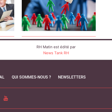
RH Matin est édité par
News Tank RH
AL
QUI SOMMES-NOUS ?
NEWSLETTERS
CEBOOK
YOUTUBE