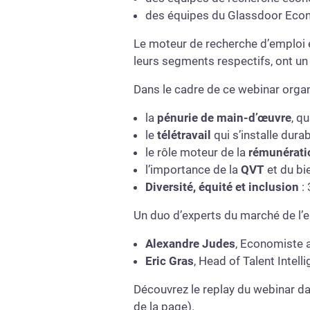
des équipes du Glassdoor Eco
Le moteur de recherche d’emploi et
leurs segments respectifs, ont un
Dans le cadre de ce webinar organ
la
pénurie de main-d’œuvre
, q
le
télétravail
qui s’installe dura
le rôle moteur de la
rémunérati
l’importance de la
QVT
et du bie
Diversité, équité et inclusion
: 
Un duo d’experts du marché de l’e
Alexandre Judes
, Economiste a
Eric Gras
, Head of Talent Intell
Découvrez le replay du webinar dan
de la page).