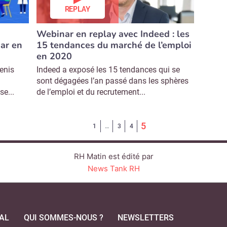
REPLAY
Webinar en replay avec Indeed : les
ar en
15 tendances du marché de l’emploi
en 2020
enis
Indeed a exposé les 15 tendances qui se
sont dégagées l’an passé dans les sphères
e...
de l’emploi et du recrutement...
(Page courante)
5
1
…
3
4
RH Matin est édité par
News Tank RH
AL
QUI SOMMES-NOUS ?
NEWSLETTERS