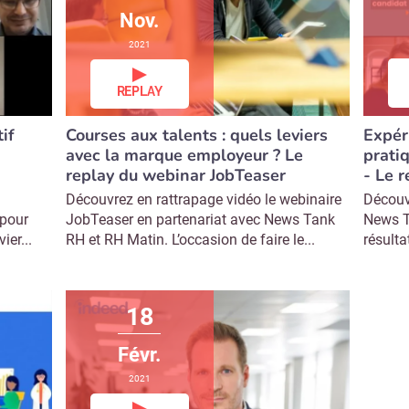
Nov.
2021
REPLAY
Expér
if
Courses aux talents : quels leviers
prati
avec la marque employeur ? Le
- Le 
replay du webinar JobTeaser
Découv
Découvrez en rattrapage vidéo le webinaire
News T
 pour
JobTeaser en partenariat avec News Tank
résult
ier...
RH et RH Matin. L’occasion de faire le...
18
Févr.
2021