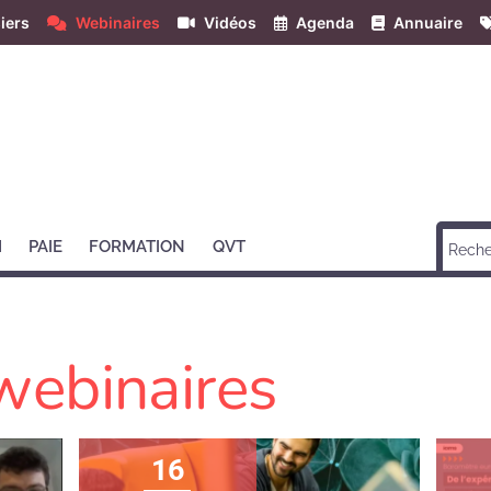
iers
Webinaires
Vidéos
Agenda
Annuaire
H
PAIE
FORMATION
QVT
webinaires
16