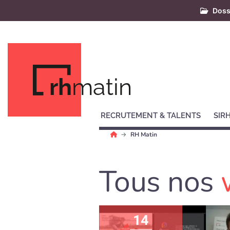
Doss
rh
matin
RECRUTEMENT & TALENTS
SIR
RH Matin
Tous nos
14