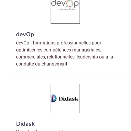
Valider
Non merci, je reçois déjà
Je déciderai plus
devOp
!
tard
devOp : formations professionnelles pour
optimiser les compétences managériales,
commerciales, relationnelles, leadership ou a la
conduite du changement.
Didask