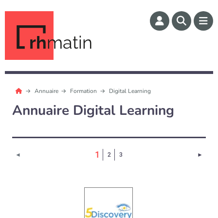
rh
matin
Annuaire
Formation
Digital Learning
Annuaire Digital Learning
(Page courante)
1
Page 
◄
2
3
►