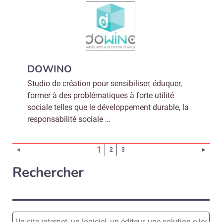
DOWINO
Studio de création pour sensibiliser, éduquer,
former à des problématiques à forte utilité
sociale telles que le développement durable, la
responsabilité sociale …
(Page courante)
1
Page 
◄
2
3
►
Rechercher