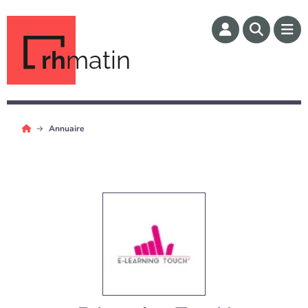
rh
matin
Annuaire