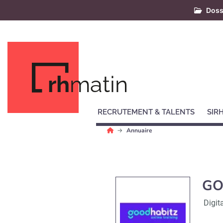
Doss
rh
matin
RECRUTEMENT & TALENTS
SIR
Annuaire
GO
Digit