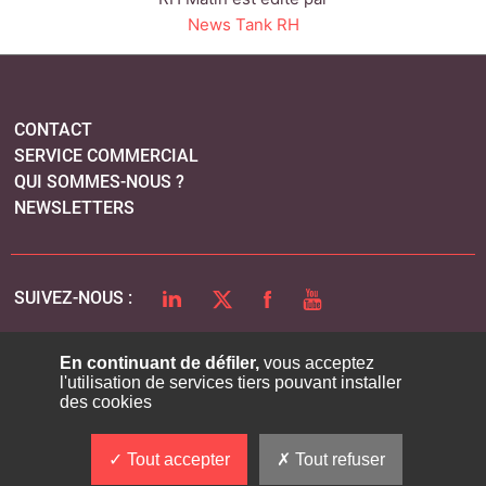
News Tank RH
CONTACT
SERVICE COMMERCIAL
QUI SOMMES-NOUS ?
NEWSLETTERS
LINKEDIN
TWITTER
FACEBOOK
YOUTUBE
SUIVEZ-NOUS :
En continuant de défiler,
vous acceptez
l'utilisation de services tiers pouvant installer
PLAN DU SITE
des cookies
MENTIONS LÉGALES
POLITIQUE DE CONFIDENTIALITÉ
Tout accepter
Tout refuser
COOKIES