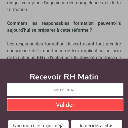
diriger vers plus d’ingénierie des compétences et de la
formation.
Comment les responsables formation peuvent-ils
aujourd’hui se préparer à cette réforme ?
Les responsables formation doivent avant tout prendre
conscience de l’importance de leur implication au sein
de la politique RH de l’entreprise. Ils doivent être force de
propositions pour trouver les solutions qui permettront
de développer les compétences des salariés, en
Recevoir RH Matin
Abonnez-vou
s’ouvrant à l’innovation pédagogique et en démontrant
la contribution de la formation à la performance. Pour
cela, ils s’appuieront sur les dispositifs existants, y
compris sur le CPF si certaines des formations éligibles
Valider
correspondent à des enjeux partagés entre l’entreprise et
ses salariés. Cette réforme signe également un
changement de posture pour les responsables formation
Non merci, je reçois déjà
Je déciderai plus
car ils vont devoir apprendre à s’adresser aux comités de