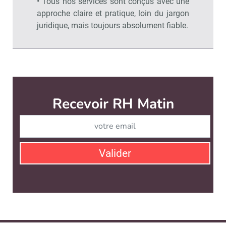
• Tous nos services sont conçus avec une
approche claire et pratique, loin du jargon
juridique, mais toujours absolument fiable.
RH Matin est édité par
News Tank RH
CONTACT
SERVICE COMMERCIAL
QUI SOMMES-NOUS ?
NEWSLETTERS