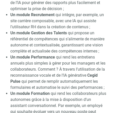
de l’IA pour générer des rapports plus facilement et
optimiser la prise de décision ;
Un module Recrutement
qui intègre, par exemple, un
site carrière composable, avec une IA qui assiste
Recevoir RH Matin
Abonnez-vou
l’utilisateur RH dans la création de contenus ;
Un module Gestion des Talents
qui propose un
référentiel de compétences qui s’alimente de manière
autonome et contextualisée, garantissant une vision
Valider
complète et actualisée des compétences internes ;
Un module Performance
qui rend les entretiens
annuels plus simples à gérer pour les managers et les
Non merci, je reçois déjà
Je déciderai plus
collaborateurs. Comment ? À travers l’utilisation de la
!
tard
reconnaissance vocale et de l’IA générative
Cegid
Pulse
qui permet de remplir automatiquement les
formulaires et automatise le suivi des performances ;
Un module Formation
qui rend les collaborateurs plus
autonomes grâce à la mise à disposition d’un
assistant conversationnel. Par exemple, un employé
qui souhaite évoluer vers un nouveau poste peut