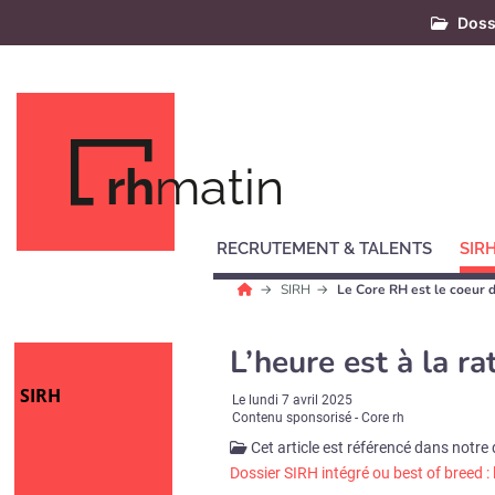
Doss
rh
matin
RECRUTEMENT & TALENTS
SIR
SIRH
Le Core RH est le coeur 
L’heure est à la r
SIRH
Le
lundi 7 avril 2025
Contenu sponsorisé - Core rh
Cet article est référencé dans notre 
Dossier SIRH intégré ou best of breed : l