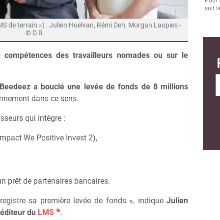
Pour 
suit l
 de terrain ») : Julien Huelvan, Rémi Deh, Morgan Laupies -
© D.R.
compétences des travailleurs nomades ou sur le
Beedeez a bouclé une levée de fonds de 8 millions
onnement dans ce sens.
isseurs qui intègre :
impact We Positive Invest 2),
n prêt de partenaires bancaires.
egistre sa première levée de fonds », indique
Julien
’éditeur du
LMS
.