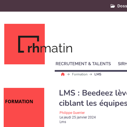
Doss
rh
matin
RECRUTEMENT & TALENTS
SIR
Formation
LMS
LMS : Beedeez lève
ciblant les équipes
FORMATION
Philippe Guerrier
Le
jeudi 25 janvier 2024
Lms