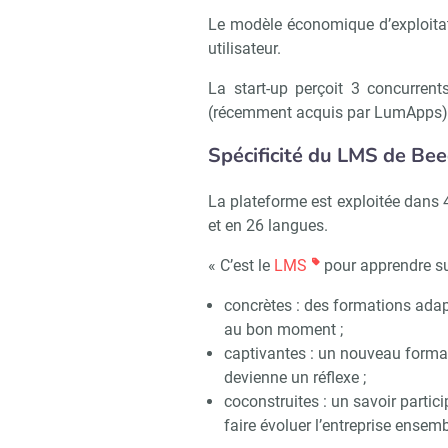
Le modèle économique d’exploitat
utilisateur.
Recevo
La start-up perçoit 3 concurren
(récemment acquis par LumApps), 
Spécificité du LMS de Be
La plateforme est exploitée dans 4
et en 26 langues.
« C’est le
LMS
pour apprendre sur
concrètes : des formations adapt
au bon moment ;
captivantes : un nouveau format,
devienne un réflexe ;
coconstruites : un savoir partic
faire évoluer l’entreprise ensem