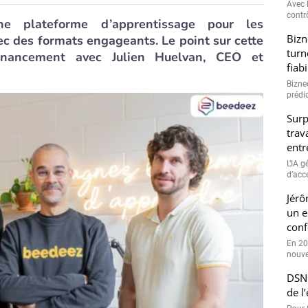
Avec l
contrô
e plateforme d’apprentissage pour les
Bizn
ec des formats engageants. Le point sur cette
turn
inancement avec Julien Huelvan, CEO et
fiab
Bizne
prédic
Surp
trav
entr
L’IA 
d’accé
Jérô
un e
conf
En 20
nouve
DSN 
de l