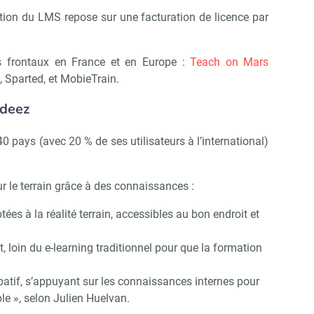
ion du LMS repose sur une facturation de licence par
Abonnez-vous à notre newsletter
ir RH Matin
ts frontaux en France et en Europe :
Teach on Mars
Sparted, et MobieTrain.
edeez
Non merci, je reçois déjà !
Je déciderai plus tard
0 pays (avec 20 % de ses utilisateurs à l’international)
 le terrain grâce à des connaissances :
ées à la réalité terrain, accessibles au bon endroit et
 loin du e-learning traditionnel pour que la formation
ipatif, s’appuyant sur les connaissances internes pour
ble », selon Julien Huelvan.