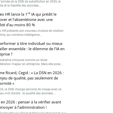
’arrivée de la DSN de substitution en 2026, le
le et la fiabilité des données...
re
eo HR lance la 1
IA qui prédit le
over et l’absentéisme avec une
ilité d’au moins 80 %
o HR présente son nouveau module de rotation
tive, qui combine intelligence...
erformer à titre individuel ou mieux
ailler ensemble : le dilemme de l’IA en
eprise ?
générative s’impose comme un levier
lération majeur en entreprise. Mais elle pose...
me Ricard, Cegid : « La DSN en 2026 :
njeu de qualité, pas seulement de
ormité »
26, la DSN change (encore) de visage avec ce
au mot d’ordre : la qualité des données ...
en 2026 : penser à la vérifier avant
’envoyer à l’administration !