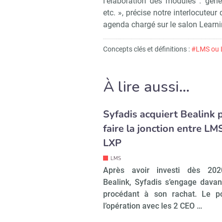
l’élaboration des modules : gén
etc. », précise notre interlocuteu
agenda chargé sur le salon Learni
Concepts clés et définitions :
#LMS ou 
À lire aussi…
Syfadis acquiert Bealink 
faire la jonction entre LM
LXP
LMS
Après avoir investi dès 20
Bealink, Syfadis s’engage dava
procédant à son rachat. Le po
l’opération avec les 2 CEO …