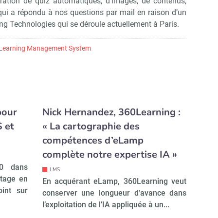
ération de quiz automatiques, d’images, de contenus,
r qui a répondu à nos questions par mail en raison d’un
ng Technologies qui se déroule actuellement à Paris.
Learning Management System
pour
Nick Hernandez, 360Learning :
S et
« La cartographie des
compétences d’eLamp
complète notre expertise IA »
20 dans
LMS
ntage en
En acquérant eLamp, 360Learning veut
int sur
conserver une longueur d’avance dans
l’exploitation de l’IA appliquée à un...